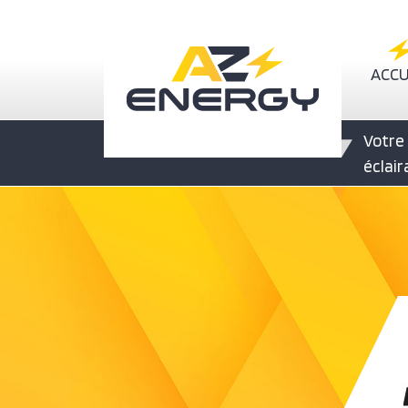
Nav
ACCU
Votre 
éclai