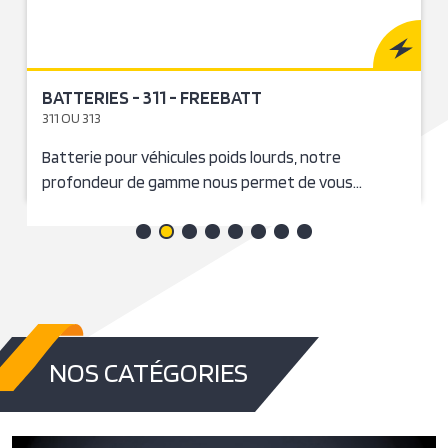
BATTERIES - YB14L-B2 - YUASA
YB14L-B2
Batterie moto, conçue pour une répondre à un
cahier des charges exigent. Nos batteries…
NOS CATÉGORIES