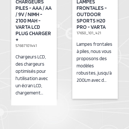
CHARGEURS
LAMPES
PILES - AAA / AA
FRONTALES -
/ 9V / NIMH -
OUTDOOR
2100 MAH -
SPORTS H20
VARTA LCD
PRO - VARTA
PLUG CHARGER
17650_101_421
+
Lampes frontales
57687101441
à piles, nous vous
Chargeurs LCD,
proposons des
des chargeurs
modèles
optimisés pour
robustes, jusqu'à
l'utilisation avec
200Lm avec d…
un écran LCD,
chargement…