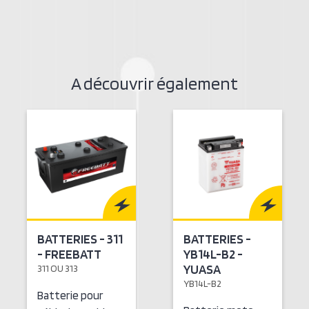
A découvrir également
BATTERIES - 311
BATTERIES -
- FREEBATT
YB14L-B2 -
YUASA
311 OU 313
YB14L-B2
Batterie pour