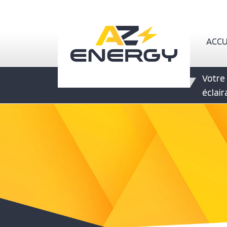
Nav
ACCU
Votre 
éclai